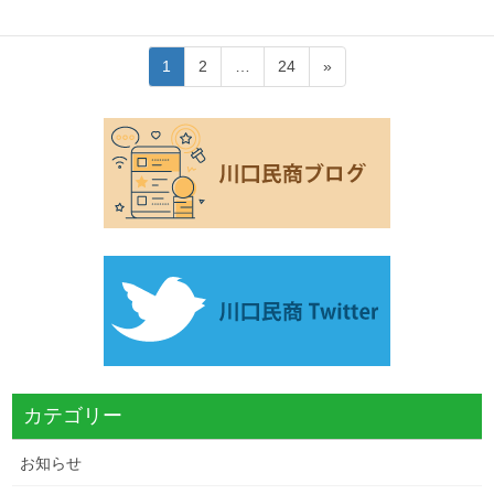
投
固
固
固
1
2
…
24
»
稿
定
定
定
ペ
ペ
ペ
ナ
ー
ー
ー
ビ
ジ
ジ
ジ
ゲ
ー
シ
ョ
ン
カテゴリー
お知らせ